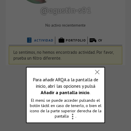
@agustin-s91
No activo recientemente
ACTIVIDAD
PORTFOLIO
CV
Lo sentimos, no hemos encontrado actividad. Por favor,
prueba un filtro diferente.