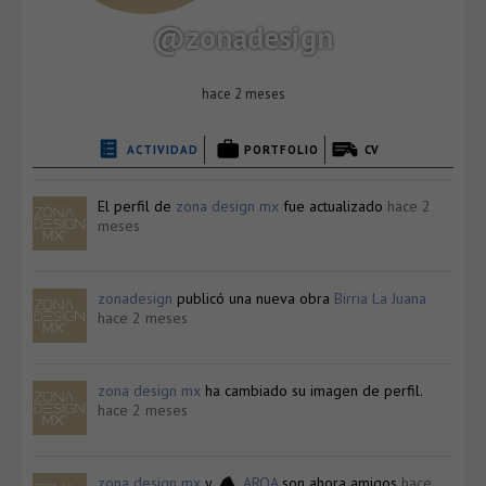
@zonadesign
hace 2 meses
ACTIVIDAD
PORTFOLIO
CV
El perfil de
zona design mx
fue actualizado
hace 2
meses
zonadesign
publicó una nueva obra
Birria La Juana
hace 2 meses
zona design mx
ha cambiado su imagen de perfil.
hace 2 meses
zona design mx
y
ARQA
son ahora amigos
hace