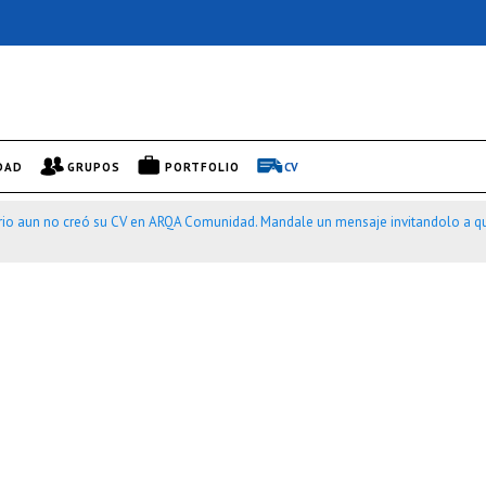
DAD
GRUPOS
PORTFOLIO
CV
rio aun no creó su CV en ARQA Comunidad. Mandale un mensaje invitandolo a qu