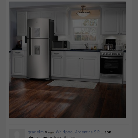
gracielm
y
Whirlpool Argentina S.R.L.
son
ahora amigos
hace 9 años