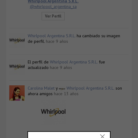
Whirlpool Argentina S.R.L.
@whirlpool_argentina_sa
Ver Perfil
Whirlpool Argentina S.R.L.
ha cambiado su imagen
de perfil.
hace 9 años
El perfil de
Whirlpool Argentina S.R.L.
fue
actualizado
hace 9 años
Carolina Malet
y
Whirlpool Argentina S.R.L.
son
ahora amigos
hace 13 años
Whirlpool Argentina S.R.L.