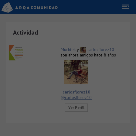
Actividad
Muchtek
y
carlosflorez10
son ahora amigos
hace 8 años
carlosflorez10
@carlosflorez10
Ver Perfil