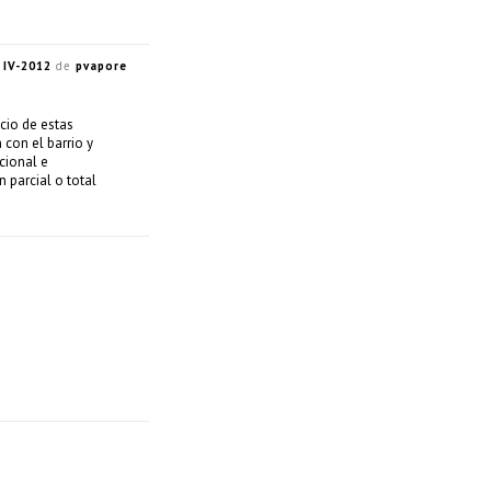
 IV-2012
de
pvapore
icio de estas
 con el barrio y
cional e
n parcial o total