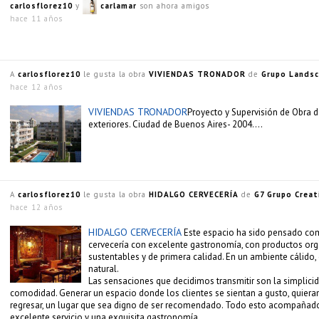
carlosflorez10
y
carlamar
son ahora amigos
hace 11 años
A
carlosflorez10
le gusta la obra
VIVIENDAS TRONADOR
de
Grupo Lands
hace 12 años
VIVIENDAS TRONADOR
Proyecto y Supervisión de Obra d
exteriores. Ciudad de Buenos Aires- 2004….
A
carlosflorez10
le gusta la obra
HIDALGO CERVECERÍA
de
G7 Grupo Creat
hace 12 años
HIDALGO CERVECERÍA
Este espacio ha sido pensado c
cervecería con excelente gastronomía, con productos org
sustentables y de primera calidad. En un ambiente cálido, 
natural.
Las sensaciones que decidimos transmitir son la simplicida
comodidad. Generar un espacio donde los clientes se sientan a gusto, quier
regresar, un lugar que sea digno de ser recomendado. Todo esto acompañad
excelente servicio y una exquisita gastronomía.