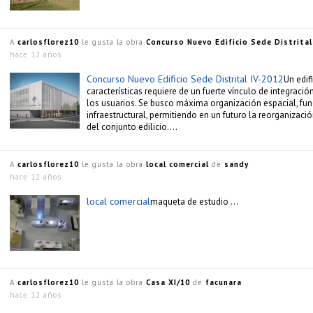
A
carlosflorez10
le gusta la obra
Concurso Nuevo Edificio Sede Distrital
hace 12 años
Concurso Nuevo Edificio Sede Distrital IV-2012
Un edif
características requiere de un fuerte vínculo de integración
los usuarios. Se busco máxima organización espacial, fun
infraestructural, permitiendo en un futuro la reorganizació
del conjunto edilicio….
A
carlosflorez10
le gusta la obra
local comercial
de
sandy
hace 12 años
local comercial
maqueta de estudio …
A
carlosflorez10
le gusta la obra
Casa XI/10
de
facunara
hace 12 años