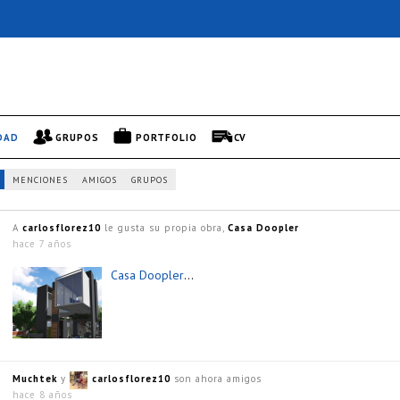
DAD
GRUPOS
PORTFOLIO
CV
MENCIONES
AMIGOS
GRUPOS
A
carlosflorez10
le gusta su propia obra,
Casa Doopler
hace 7 años
Casa Doopler
…
Muchtek
y
carlosflorez10
son ahora amigos
hace 8 años