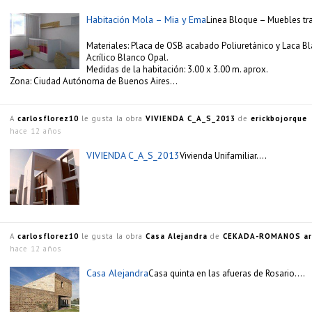
Habitación Mola – Mia y Ema
Linea Bloque – Muebles tr
Materiales: Placa de OSB acabado Poliuretánico y Laca Bl
Acrílico Blanco Opal.
Medidas de la habitación: 3.00 x 3.00 m. aprox.
Zona: Ciudad Autónoma de Buenos Aires…
A
carlosflorez10
le gusta la obra
VIVIENDA C_A_S_2013
de
erickbojorque
hace 12 años
VIVIENDA C_A_S_2013
Vivienda Unifamiliar….
A
carlosflorez10
le gusta la obra
Casa Alejandra
de
CEKADA-ROMANOS ar
hace 12 años
Casa Alejandra
Casa quinta en las afueras de Rosario….