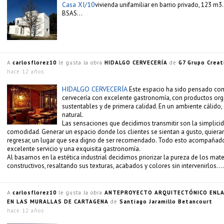
Casa XI/10
vivienda unifamiliar en barrio privado, 123 m3. 
BSAS…
A
carlosflorez10
le gusta la obra
HIDALGO CERVECERÍA
de
G7 Grupo Creat
hace 12 años
HIDALGO CERVECERÍA
Este espacio ha sido pensado c
cervecería con excelente gastronomía, con productos org
sustentables y de primera calidad. En un ambiente cálido, 
natural.
Las sensaciones que decidimos transmitir son la simplicida
comodidad. Generar un espacio donde los clientes se sientan a gusto, quier
regresar, un lugar que sea digno de ser recomendado. Todo esto acompañad
excelente servicio y una exquisita gastronomía.
Al basarnos en la estética industrial decidimos priorizar la pureza de los mate
constructivos, resaltando sus texturas, acabados y colores sin intervenirlos….
A
carlosflorez10
le gusta la obra
ANTEPROYECTO ARQUITECTÓNICO ENL
EN LAS MURALLAS DE CARTAGENA
de
Santiago Jaramillo Betancourt
hace 12 años