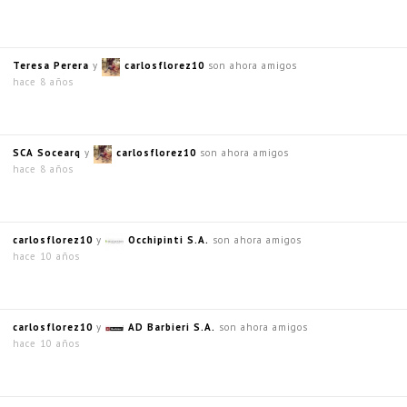
Teresa Perera
y
carlosflorez10
son ahora amigos
hace 8 años
SCA Socearq
y
carlosflorez10
son ahora amigos
hace 8 años
carlosflorez10
y
Occhipinti S.A.
son ahora amigos
hace 10 años
carlosflorez10
y
AD Barbieri S.A.
son ahora amigos
hace 10 años