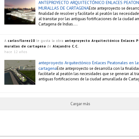
ANTEPROYECTO ARQUITECTÓNICO ENLACES PEATON
MURALLAS DE CARTAGENA
Este anteproyecto se desarro
finalidad de resolver y facilitarle al peatón las necesida
al transitar por las antiguas fortificaciones de la ciudad 
Cartagena de Indias….
A
carlosflorez10
le gusta la obra
anteproyecto Arquitectónico Enlaces P
murallas de cartagena
de
Alejandro C.C.
hace 12 años
anteproyecto Arquitectónico Enlaces Peatonales en la
cartagena
Este anteproyecto se desarrolla con la finalida
facilitarle al peatón las necesidades que se generan al tra
antiguas fortificaciones de la ciudad amurallada de Carta
Cargar más