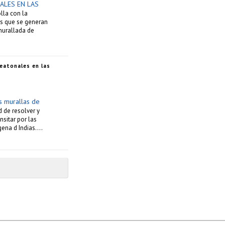
ALES EN LAS
lla con la
des que se generan
amurallada de
eatonales en las
s murallas de
d de resolver y
nsitar por las
gena d Indias….