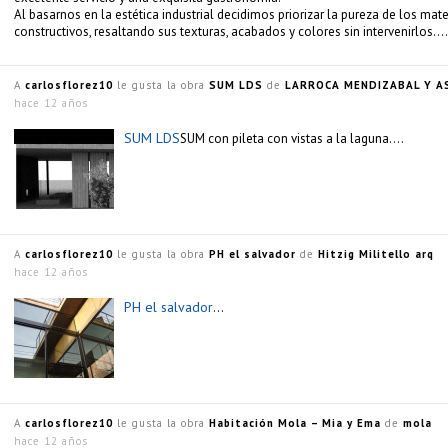
Al basarnos en la estética industrial decidimos priorizar la pureza de los mate
constructivos, resaltando sus texturas, acabados y colores sin intervenirlos….
A
carlosflorez10
le gusta la obra
SUM LDS
de
LARROCA MENDIZABAL Y AS
hace 12 años
SUM LDS
SUM con pileta con vistas a la laguna….
A
carlosflorez10
le gusta la obra
PH el salvador
de
Hitzig Militello arq
hace 12 años
PH el salvador
…
A
carlosflorez10
le gusta la obra
Habitación Mola – Mia y Ema
de
mola
hace 12 años