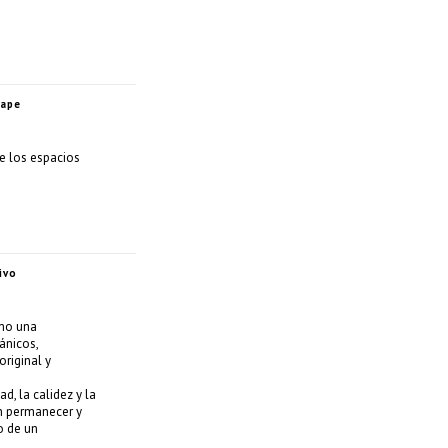
cape
e los espacios
ivo
omo una
ánicos,
original y
d, la calidez y la
an permanecer y
o de un