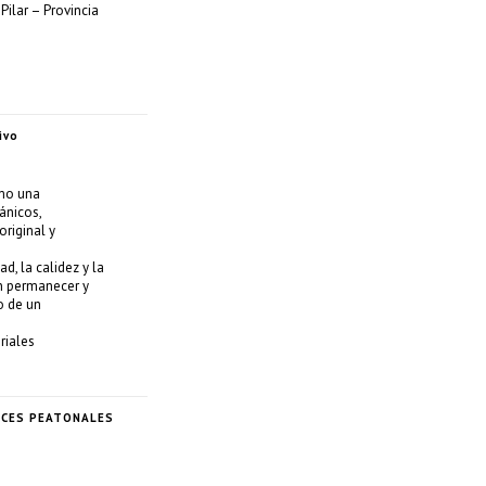
Pilar – Provincia
ivo
omo una
ánicos,
original y
d, la calidez y la
an permanecer y
o de un
riales
ACES PEATONALES