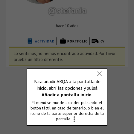
@stefania
hace 10 años
ACTIVIDAD
PORTFOLIO
CV
Lo sentimos, no hemos encontrado actividad. Por favor,
prueba un filtro diferente.