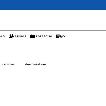
DAD
GRUPOS
PORTFOLIO
CV
steelisworkwear
ra mostrar