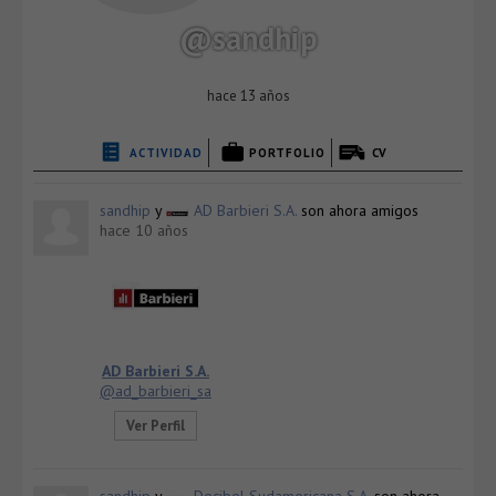
@sandhip
hace 13 años
ACTIVIDAD
PORTFOLIO
CV
sandhip
y
AD Barbieri S.A.
son ahora amigos
hace 10 años
AD Barbieri S.A.
@ad_barbieri_sa
Ver Perfil
sandhip
y
Decibel Sudamericana S.A.
son ahora