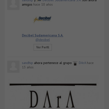
amigos
hace 10 años
Decibel Sudamericana S.A.
@decibel
Ver Perfil
sandhip
ahora pertenece al grupo
DArA
hace
13 años