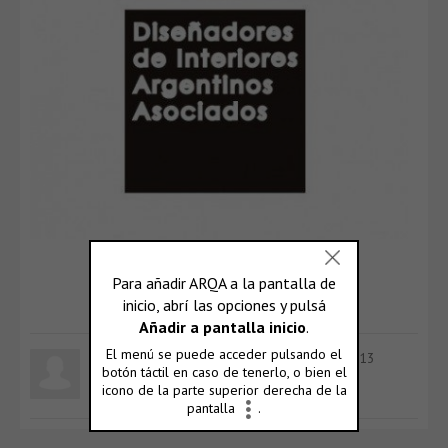
DArA
Visitar grupo
sandhip
ahora es un usuario registrado
hace 13
años