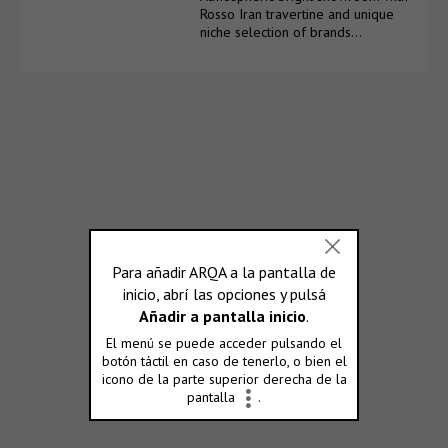
Rosso Iran travertine and unique
niche selection of brands…