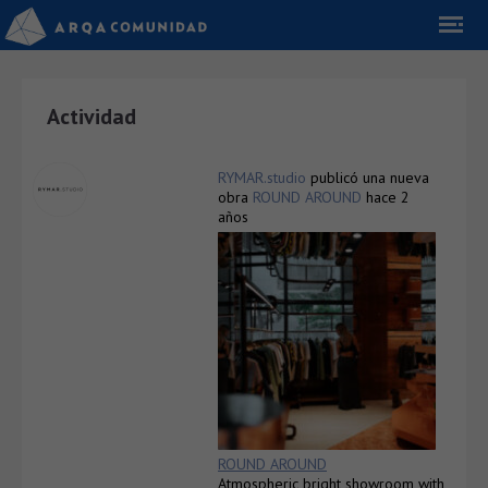
Actividad
RYMAR.studio
publicó una nueva
obra
ROUND AROUND
hace 2
años
ROUND AROUND
Atmospheric bright showroom with