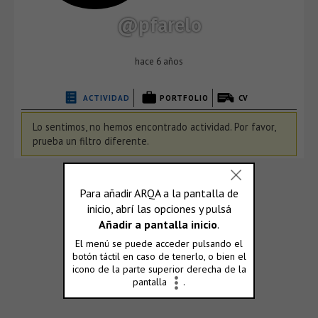
@pfarelo
hace 6 años
ACTIVIDAD
PORTFOLIO
CV
Lo sentimos, no hemos encontrado actividad. Por favor,
prueba un filtro diferente.