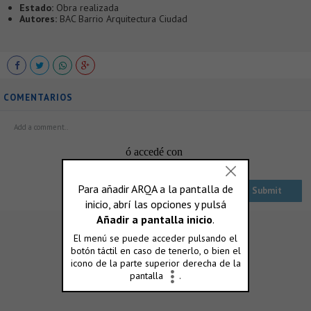
Estado:
Obra realizada
Autores:
BAC Barrio Arquitectura Ciudad
COMENTARIOS
ó accedé con