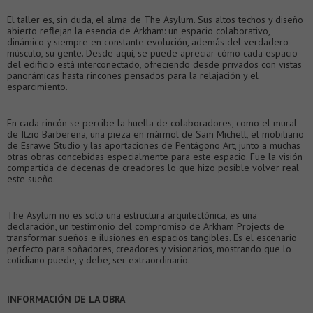
El taller es, sin duda, el alma de The Asylum. Sus altos techos y diseño
abierto reflejan la esencia de Arkham: un espacio colaborativo,
dinámico y siempre en constante evolución, además del verdadero
músculo, su gente. Desde aquí, se puede apreciar cómo cada espacio
del edificio está interconectado, ofreciendo desde privados con vistas
panorámicas hasta rincones pensados para la relajación y el
esparcimiento.
En cada rincón se percibe la huella de colaboradores, como el mural
de Itzio Barberena, una pieza en mármol de Sam Michell, el mobiliario
de Esrawe Studio y las aportaciones de Pentágono Art, junto a muchas
otras obras concebidas especialmente para este espacio. Fue la visión
compartida de decenas de creadores lo que hizo posible volver real
este sueño.
The Asylum no es solo una estructura arquitectónica, es una
declaración, un testimonio del compromiso de Arkham Projects de
transformar sueños e ilusiones en espacios tangibles. Es el escenario
perfecto para soñadores, creadores y visionarios, mostrando que lo
cotidiano puede, y debe, ser extraordinario.
INFORMACIÓN DE LA OBRA