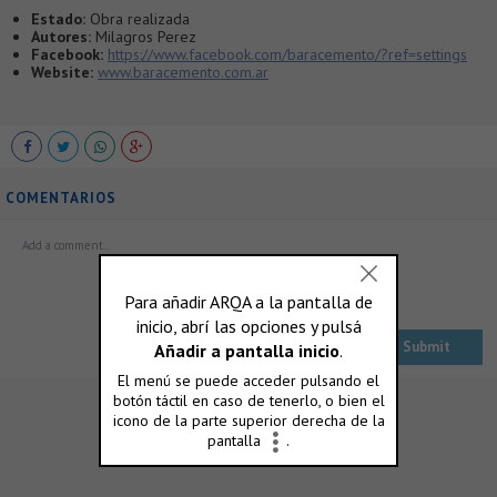
Estado:
Obra realizada
Autores:
Milagros Perez
Facebook:
https://www.facebook.com/baracemento/?ref=settings
Website:
www.baracemento.com.ar
COMENTARIOS
ó accedé con