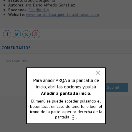
Estado:
Croquis/esquema
Autores:
arq. Darío Alfredo González
Facebook:
Estudio d+g
Website:
www.dgestudioarquitectura.blogspot.com
COMENTARIOS
ó accedé con