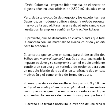
L’Oréal Colombia –empresa líder mundial en el sector d
algunos años en unas oficinas de 2.500 m2 situadas en un
Pero, dada la evolución del negocio y los excelentes res
Sapiencia, un moderno edificio categoría AAA de reciente
masivo de la ciudad. Para hacer realidad este cambio con
resultados, la empresa confió en Contract Workplaces.
El proyecto, que se desarrolló en cuatro plantas que tot
la empresa con una materialidad liviana, colorida y abiert
para la academia.
El concepto que se tuvo en cuenta para el desarrollo del
belleza que mueve el mundo”.
A través de este enunciado, 
impacto positivo y su compromiso con el medio ambiente, 
concibieron con una gran variedad de opciones para ayu
un modelo híbrido de tres días en la oficina y dos en cas
motivación y el compromiso de forma duradera.
El área operativa se desarrolló en los pisos 8, 9 y 10 mie
el
layout
se configuró en un
open plan
dividido en sector
cuatro personas que ofrecen distintas prestaciones. El p
aprovechan la cercanía de los escritorios para que los 
El acceso a la terraza posibilitó la creación de una áre