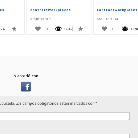
es
contractworkplaces
contractworkplaces
Arquitectura
Arquitectura
624
0
1642
0
159
ó accedé con
ublicada.
Los campos obligatorios están marcados con
*