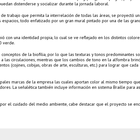
uedan distenderse y socializar durante la jornada laboral.
a de trabajo que permita la interrelación de todas las áreas, se proyectó u
os espacios, todo enfatizado por un gran mural pintado por una de las gran
bió con una identidad propia, lo cual se ve reflejado en los distintos color
10 verde.
 conceptos de la biofilia, por lo que las texturas y tonos predominantes so
a las circulaciones, mientras que los cambios de tono en la alfombra brind
os (cojines, cobijas, obras de arte, esculturas, etc.) para lograr que cada 
incipales marcas de la empresa las cuales aportan color al mismo tiempo qu
ores. La señalética también incluye información en sistema Braille para a
a por el cuidado del medio ambiente, cabe destacar que el proyecto se en