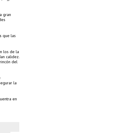
na gran
des
es que las
n los de la
an calidez.
rincón del
e
segurar la
cuentra en