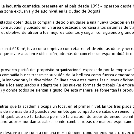
e la industria cosmética, presente en el país desde 1993– operaba desde 
a zona exclusiva y de alto nivel en la ciudad de Bogotá.
ultados obtenidos, la compañía decidió mudarse a una nueva locación en l
 construcción y ubicado en un área destacada, cercana a los sistemas de tr
 el objetivo de atraer a los mejores talentos y seguir consiguiendo grande
alizan 3.610 m², tuvo como objetivo concretar en el diseño las ideas y nec
a que invite a su libre utilización, además de concebir un espacio didáctico 
 proyecto partió del propósito organizacional expresado por la empresa: 
la compañía busca transmitir su visión de la belleza como fuerza generado
la innovación y la diversidad
.
En línea con estas metas, las nuevas
oficinas
dar a los empleados a adaptarse a las nuevas formas de trabajo (la empr
a) y donde todos se sientan a gusto. De esta manera, se fomentan la produc
ntras que la academia ocupa un local en el primer nivel. En los tres pisos 
es de no más de 20 puestos por un bloque compacto de salas de reunión p
erfil quebrado de la fachada permitió la creación de áreas de encuentro in
colaboradores puedan socializar e intercambiar ideas de manera espontánea
a de descanso que cuenta con una mesa de ping-pong, videojuegos, proyecto