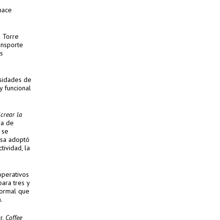
hace
a Torre
ansporte
s
esidades de
y funcional
“
crear la
ra de
 se
esa adoptó
tividad, la
operativos
ara tres y
formal que
.
r,
Coffee