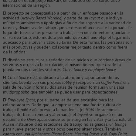
ubicada en el complejo EkoPark, un conocido centro corporativo
internacional de la región.
El proyecto se conceptualizó a partir de un enfoque basado en la
actividad (
Activity Based Working
) y parte de un
layout
que incluye
múltiples ambientes y tipologías a fin de dar soporte a la variedad de
tareas y dinámicas de trabajo que se desarrollan durante la jornada. En
lugar de forzar a las personas a trabajar en un solo entorno, ancladas
en su escritorio, este modelo permite que cada uno elija el lugar más
adecuado para llevar a cabo su tarea. De esta forma, las personas son
más productivas y pueden colaborar mejor tanto dentro como fuera
de la oficina.
El diseño se estructura alrededor de un núcleo que contiene áreas de
servicios y organiza la circulación, al mismo tiempo que divide la
planta en dos grandes sectores:
Client Space
y
Employee Space
.
El
Client Space
está dedicado a la atención y capacitación de los
clientes. Cuenta con sus propios
lobby
y recepción, un
Coffee Point
, una
sala de reunión informal, dos salas de reunión formales y una sala
multipropósito que también se puede usar para capacitaciones.
El
Employee Space
, por su parte, es de uso exclusivo para los
colaboradores. Dado que la empresa tiene una fuerte cultura de
trabajo flexible aún previo a la pandemia (el 50% de su nómina
trabaja de forma remota y alternada), el
layout
se organizó en un
esquema de
Open Space
donde se privilegian las vistas y la luz natural.
Allí se instalaron diez estaciones de trabajo no asignadas, un
lounge
para nueve personas y otros ocho puestos alternativos. También
cuenta con una
kitchenette
,
Phone Boots, Meeting Boxes
y el
Copy Point
.