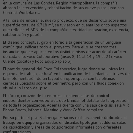
en la comuna de Las Condes, Región Metropolitana, la compañía
abordó la intervención y rehabilitación de sus nueve pisos junto con
Contract Workplaces.
A la hora de encarar el nuevo proyecto, que se desarrolló sobre una
superficie total de 6.718 m², se tuvieron en cuenta los cinco aspectos
que reflejan el ADN de la compañía: integridad, innovación, excelencia,
colaboración y pasión.
El diseño conceptual giró en torno a la generación de un lenguaje
común que unificara todo el proyecto. Para ello se crearon tres
instancias que se aplican en los distintos pisos de acuerdo al carácter
de cada uno: Foco Colaborativo (pisos 8, 11 al 14 y 19 al 21), Foco
Cliente (zócalo) y Foco Equipo (piso 3).
El partido general del Foco Colaborativo, lugar donde se ubican los
equipos de trabajo, se basó en la unificación de las plantas a través de
la implementación de un layout en open space con las oficinas
cerradas ubicadas sobre el perímetro, pero con una fluida conexión
visual a lo largo del piso.
El zócalo, corazón de la empresa, contiene salas de control
independientes con video wall que brindan el detalle de la operación
de toda la organización. Además cuenta con una sala de crisis, sala VIP,
Phone Booth, Informal Meeting y Work Coffee completo.
Por su parte, el piso 3 alberga espacios exclusivamente dedicados al
trabajo en equipo organizados en distintas tipologías: auditorio, salas
de capacitación y áreas de colaboración informales con diferentes
configuraciones.