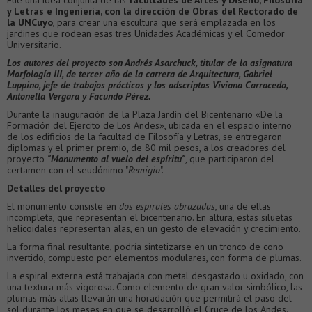
Fue una idea conjunta de las
facultades de Artes y Diseño, Filosofía
y Letras e Ingeniería, con la dirección de Obras del Rectorado de
la UNCuyo
, para crear una escultura que será emplazada en los
jardines que rodean esas tres Unidades Académicas y el Comedor
Universitario.
Los autores del proyecto son Andrés Asarchuck, titular de la asignatura
Morfología III, de tercer año de la carrera de Arquitectura, Gabriel
Luppino, jefe de trabajos prácticos y los adscriptos Viviana Carracedo,
Antonella Vergara y Facundo Pérez.
Durante la inauguración de la Plaza Jardín del Bicentenario «De la
Formación del Ejercito de Los Andes», ubicada en el espacio interno
de los edificios de la facultad de Filosofía y Letras, se entregaron
diplomas y el primer premio, de 80 mil pesos, a los creadores del
proyecto
"Monumento al vuelo del espíritu"
, que participaron del
certamen con el seudónimo "
Remigio
".
Detalles del proyecto
El monumento consiste en
dos espirales abrazadas
, una de ellas
incompleta, que representan el bicentenario. En altura, estas siluetas
helicoidales representan alas, en un gesto de elevación y crecimiento.
La forma ­final resultante, podría sintetizarse en un tronco de cono
invertido, compuesto por elementos modulares, con forma de plumas.
La espiral externa está trabajada con metal desgastado u oxidado, con
una textura más vigorosa. Como elemento de gran valor simbólico, las
plumas más altas llevarán una horadación que permitirá el paso del
sol durante los meses en que se desarrolló el Cruce de los Andes.