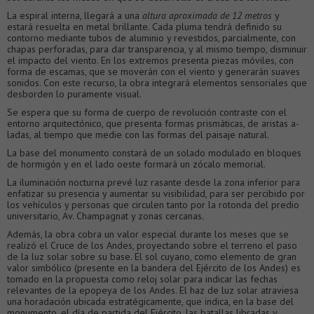
La espiral interna, llegará a una
altura aproximada de 12 metros
y
estará resuelta en metal brillante. Cada pluma tendrá defi­nido su
contorno mediante tubos de aluminio y revestidos, parcialmente, con
chapas perforadas, para dar transparencia, y al mismo tiempo, disminuir
el impacto del viento. En los extremos presenta piezas móviles, con
forma de escamas, que se moverán con el viento y generarán suaves
sonidos. Con este recurso, la obra integrará elementos sensoriales que
desborden lo puramente visual.
Se espera que su forma de cuerpo de revolución contraste con el
entorno arquitectónico, que presenta formas prismáticas, de aristas a­
ladas, al tiempo que medie con las formas del paisaje natural.
La base del monumento constará de un solado modulado en bloques
de hormigón y en el lado oeste formará un zócalo memorial.
La iluminación nocturna prevé luz rasante desde la zona inferior para
enfatizar su presencia y aumentar su visibilidad, para ser percibido por
los vehículos y personas que circulen tanto por la rotonda del predio
universitario, Av. Champagnat y zonas cercanas.
Además, la obra cobra un valor especial durante los meses que se
realizó el Cruce de los Andes, proyectando sobre el terreno el paso
de la luz solar sobre su base. El sol cuyano, como elemento de gran
valor simbólico (presente en la bandera del Ejército de los Andes) es
tomado en la propuesta como reloj solar para indicar las fechas
relevantes de la epopeya de los Andes. El haz de luz solar atraviesa
una horadación ubicada estratégicamente, que indica, en la base del
monumento, el día de partida del Ejército, las batallas libradas y