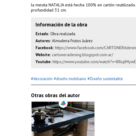
la mesita NATALIA està hecha 100% en cartòn reutilizado
profundidad 31 cm.
Información de la obra
Estado:
Obra realizada
Autores:
Almudena Frutos Juàrez
https://www.facebook.com/CARTONERAdesi
Facebook:
cartoneradesing.blogspot.com.ar/
Website:
https://www.youtube.com/watch?v=B8ujJMyw
Youtube:
#
#
#
decoraciòn
diseño mobiliario
Diseño sustentable
Otras obras del autor