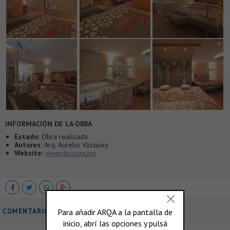
INFORMACIÓN DE LA OBRA
Estado:
Obra realizada
Autores:
Arq. Aurelio Vázquez
Website:
www.din.com.mx
COMENTARIOS