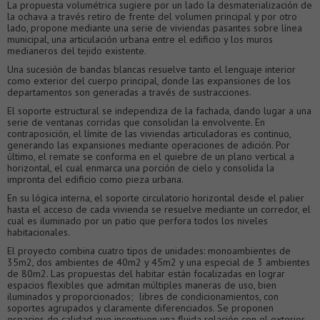
La propuesta volumétrica sugiere por un lado la desmaterialización de
la ochava a través retiro de frente del volumen principal y por otro
lado, propone mediante una serie de viviendas pasantes sobre línea
municipal, una articulación urbana entre el edificio y los muros
medianeros del tejido existente.
Una sucesión de bandas blancas resuelve tanto el lenguaje interior
como exterior del cuerpo principal, donde las expansiones de los
departamentos son generadas a través de sustracciones.
El soporte estructural se independiza de la fachada, dando lugar a una
serie de ventanas corridas que consolidan la envolvente. En
contraposición, el límite de las viviendas articuladoras es continuo,
generando las expansiones mediante operaciones de adición. Por
último, el remate se conforma en el quiebre de un plano vertical a
horizontal, el cual enmarca una porción de cielo y consolida la
impronta del edificio como pieza urbana.
En su lógica interna, el soporte circulatorio horizontal desde el palier
hasta el acceso de cada vivienda se resuelve mediante un corredor, el
cual es iluminado por un patio que perfora todos los niveles
habitacionales.
El proyecto combina cuatro tipos de unidades: monoambientes de
35m2, dos ambientes de 40m2 y 45m2 y una especial de 3 ambientes
de 80m2. Las propuestas del habitar están focalizadas en lograr
espacios flexibles que admitan múltiples maneras de uso, bien
iluminados y proporcionados; libres de condicionamientos, con
soportes agrupados y claramente diferenciados. Se proponen
espacios de calidad que incentiven una fluida relación con el exterior,