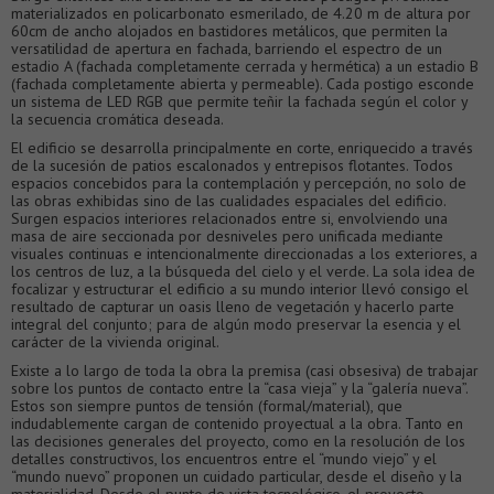
materializados en policarbonato esmerilado, de 4.20 m de altura por
60cm de ancho alojados en bastidores metálicos, que permiten la
versatilidad de apertura en fachada, barriendo el espectro de un
estadio A (fachada completamente cerrada y hermética) a un estadio B
(fachada completamente abierta y permeable). Cada postigo esconde
un sistema de LED RGB que permite teñir la fachada según el color y
la secuencia cromática deseada.
El edificio se desarrolla principalmente en corte, enriquecido a través
de la sucesión de patios escalonados y entrepisos flotantes. Todos
espacios concebidos para la contemplación y percepción, no solo de
las obras exhibidas sino de las cualidades espaciales del edificio.
Surgen espacios interiores relacionados entre si, envolviendo una
masa de aire seccionada por desniveles pero unificada mediante
visuales continuas e intencionalmente direccionadas a los exteriores, a
los centros de luz, a la búsqueda del cielo y el verde. La sola idea de
focalizar y estructurar el edificio a su mundo interior llevó consigo el
resultado de capturar un oasis lleno de vegetación y hacerlo parte
integral del conjunto; para de algún modo preservar la esencia y el
carácter de la vivienda original.
Existe a lo largo de toda la obra la premisa (casi obsesiva) de trabajar
sobre los puntos de contacto entre la “casa vieja” y la “galería nueva”.
Estos son siempre puntos de tensión (formal/material), que
indudablemente cargan de contenido proyectual a la obra. Tanto en
las decisiones generales del proyecto, como en la resolución de los
detalles constructivos, los encuentros entre el “mundo viejo” y el
“mundo nuevo” proponen un cuidado particular, desde el diseño y la