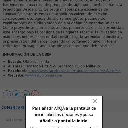
materialidad. Desde el punto de vista tecnológico, el proyecto
funciona como una casa de principios de siglo que asimila la más alta
tecnología. Desde circuitos programables para escenarios de
iluminación, hasta sistemas de acondicionamiento de aire con
concepciones ecológicas de ahorro energético, pasando por
zonificaciones de audio y video de alta definición en todas las salas.
Como proyectistas interesó desde los primeros trazos dar respuesta a
este encargo bajo la consigna de la riqueza espacial, la utilización de
materiales nobles, la sinceridad constructiva, la serenidad cromática, y
la preservación del verde, logrando un contenedor cuyo fin fuera
ceder total protagonismo a las piezas de arte que deberá alojar.
INFORMACIÓN DE LA OBRA
Estado:
Obra realizada
Autores:
Fernando Hitzig & Leonardo Guido Militello
Facebook:
https://www.facebook.com/estudiohma?ref=ts&fref=ts
Website:
www.estudiohma.com
COMENTARIOS