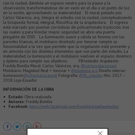
con la ciudad, dándole un espacio neutro para la pausa y la
observación, transformándose de un vacío en el día a un punto de luz
en la noche, aprovechando su materialidad. El mural pintado por
Carlos Valarezo, arq. Integra el estudio con la ciudad, conceptualizando
la búsqueda formal, integral, filosófica de la arquitectura. El ingreso
está marcado por puertas corredizas de policarbonato traslúcido, tras
las cuales y para brindar mayor seguridad se abre una puerta
plegable de OSD. La iluminación suave y cálida se fusiona con las
paredes blancas, el mobiliario diseñado por Innovar cumple su
funcionalidad a la vez que permite que la vegetación esté presente y
en armonía con los distintos elementos que son parte del estudio. La
materialidad, la iluminación y el mobiliario vuelven el espacio dinámico
y óptimo para cumplir sus objetivos. FB+estudio Arquitecto:
Freddy Bonilla Mural: Carlos Valarezo, arq.
@carlosvalarezoart
Mobiliario: Magnitud Real + Innovar +
@maskana.arq
Diseño interior-
iluminacion:
@johannalozanodi
Fotografía:
@fb_estudio
Año: 2017 –
2018 Loja-Ecuador
INFORMACIÓN DE LA OBRA
Estado:
Obra realizada
Autores:
Freddy Bonilla
Facebook:
https://web.facebook.com/fredddybonillaestudio/