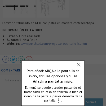
Escritorio fabricado en MDF con patas en madera contraenchapa.
INFORMACIÓN DE LA OBRA
Estado:
Obra realizada
Autores:
Heisia Bello
Website:
www.punchtad.com/proyecto-escritorio-h1.htm
COMENTARIOS
ó accedé con