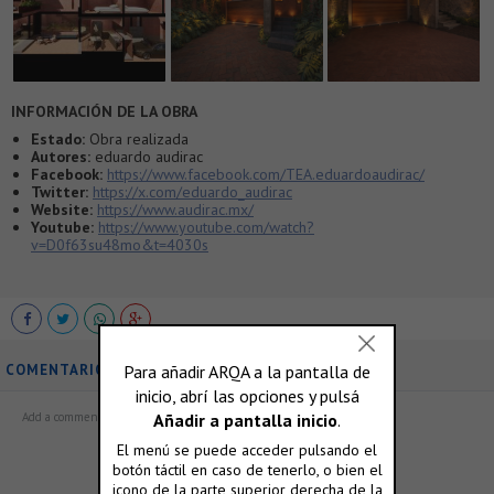
INFORMACIÓN DE LA OBRA
Estado:
Obra realizada
Autores:
eduardo audirac
Facebook:
https://www.facebook.com/TEA.eduardoaudirac/
Twitter:
https://x.com/eduardo_audirac
Website:
https://www.audirac.mx/
Youtube:
https://www.youtube.com/watch?
v=D0f63su48mo&t=4030s
COMENTARIOS
ó accedé con