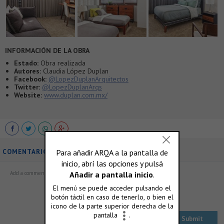
INFORMACIÓN DE LA OBRA
Estado:
Obra realizada
Autores:
Claudia López Duplan
Facebook:
@LopezDuplanArquitectos
Twitter:
@LopezDuplanArqs
Website:
www.duplan.com.mx/
COMENTARIOS
ó accedé con