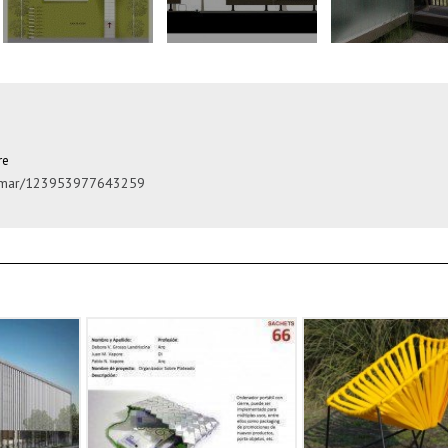
re
comar/123953977643259