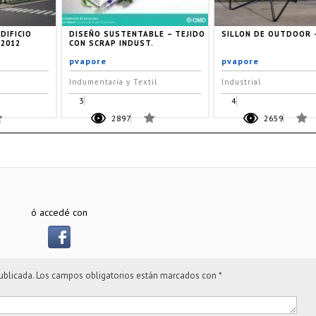
DIFICIO
DISEÑO SUSTENTABLE – TEJIDO
SILLON DE OUTDOOR 
-2012
CON SCRAP INDUST.
pvapore
pvapore
Indumentaria y Textil
Industrial
3
4
2897
2659
ó accedé con
ublicada.
Los campos obligatorios están marcados con
*