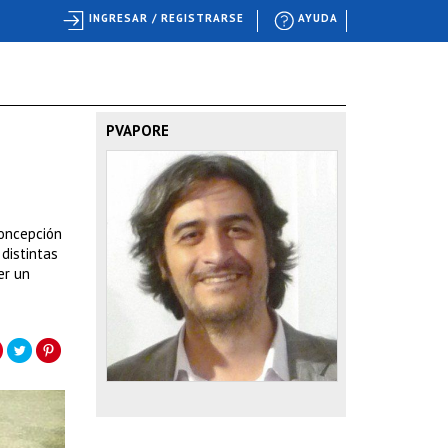
INGRESAR / REGISTRARSE
AYUDA
PVAPORE
concepción
 distintas
er un