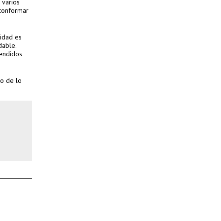
 varios
 conformar
lidad es
dable.
tendidos
mo de lo