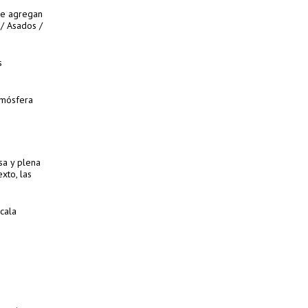
 se agregan
 / Asados /
s
tmósfera
sa y plena
xto, las
cala