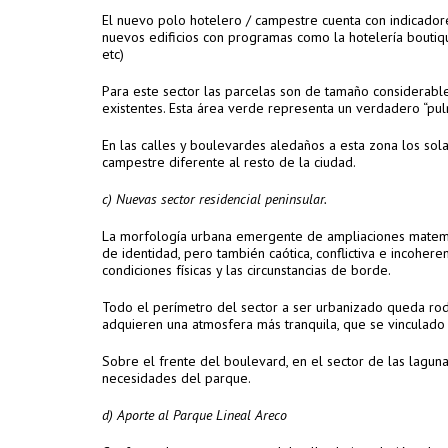
El nuevo polo hotelero / campestre cuenta con indicadore
nuevos edificios con programas como la hotelería boutique 
etc)
Para este sector las parcelas son de tamaño considerable
existentes. Esta área verde representa un verdadero “pul
En las calles y boulevardes aledaños a esta zona los sol
campestre diferente al resto de la ciudad.
c) Nuevas sector residencial peninsular.
La morfología urbana emergente de ampliaciones matemát
de identidad, pero también caótica, conflictiva e incoher
condiciones físicas y las circunstancias de borde.
Todo el perímetro del sector a ser urbanizado queda ro
adquieren una atmosfera más tranquila, que se vinculado 
Sobre el frente del boulevard, en el sector de las laguna
necesidades del parque.
d) Aporte al Parque Lineal Areco