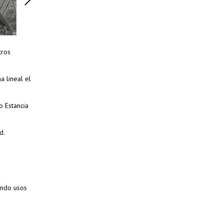
tros
a lineal el
o Estancia
d.
ando usos