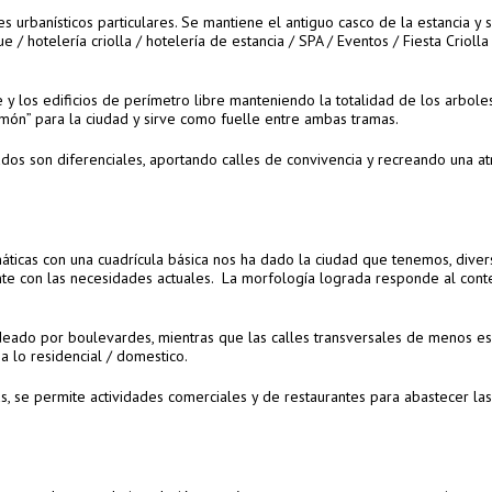
s urbanísticos particulares. Se mantiene el antiguo casco de la estancia y
/ hotelería criolla / hotelería de estancia / SPA / Eventos / Fiesta Criolla
 y los edificios de perímetro libre manteniendo la totalidad de los arbole
món” para la ciudad y sirve como fuelle entre ambas tramas.
ados son diferenciales, aportando calles de convivencia y recreando una a
icas con una cuadrícula básica nos ha dado la ciudad que tenemos, diver
ente con las necesidades actuales. La morfología lograda responde al conte
deado por boulevardes, mientras que las calles transversales de menos es
a lo residencial / domestico.
s, se permite actividades comerciales y de restaurantes para abastecer las