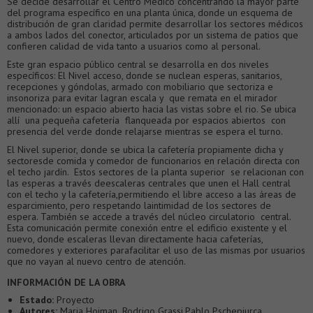
Se decide desarrollar el Centro Médico concentrando la mayor parte
del programa específico en una planta única, donde un esquema de
distribución de gran claridad permite desarrollar los sectores médicos
a ambos lados del conector, articulados por un sistema de patios que
confieren calidad de vida tanto a usuarios como al personal.
Este gran espacio público central se desarrolla en dos niveles
específicos: El Nivel acceso, donde se nuclean esperas, sanitarios,
recepciones y góndolas, armado con mobiliario que sectoriza e
insonoriza para evitar lagran escala y que remata en el mirador
mencionado: un espacio abierto hacia las vistas sobre el rio. Se ubica
allí una pequeña cafetería flanqueada por espacios abiertos con
presencia del verde donde relajarse mientras se espera el turno.
El Nivel superior, donde se ubica la cafetería propiamente dicha y
sectoresde comida y comedor de funcionarios en relación directa con
el techo jardín. Estos sectores de la planta superior se relacionan con
las esperas a través deescaleras centrales que unen el Hall central
con el techo y la cafetería,permitiendo el libre acceso a las áreas de
esparcimiento, pero respetando laintimidad de los sectores de
espera. También se accede a través del núcleo circulatorio central.
Esta comunicación permite conexión entre el edificio existente y el
nuevo, donde escaleras llevan directamente hacia cafeterías,
comedores y exteriores parafacilitar el uso de las mismas por usuarios
que no vayan al nuevo centro de atención.
INFORMACIÓN DE LA OBRA
Estado:
Proyecto
Autores:
Maria Hojman ,Rodrigo Grassi,Pablo Pschepiurca