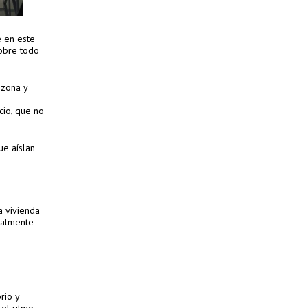
e en este
sobre todo
 zona y
cio, que no
ue aíslan
a vivienda
malmente
rio y