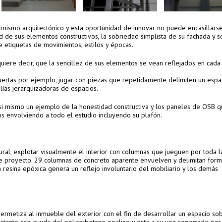
nismo arquitectónico y esta oportunidad de innovar no puede encasillars
d de sus elementos constructivos, la sobriedad simplista de su fachada y 
e etiquetas de movimientos, estilos y épocas.
 quiere decir, que la sencillez de sus elementos se vean reflejados en cada
puertas por ejemplo, jugar con piezas que repetidamente delimiten un espa
lías jerarquizadoras de espacios.
si mismo un ejemplo de la honestidad constructiva y los paneles de OSB q
os envolviendo a todo el estudio incluyendo su plafón.
ural, explotar visualmente el interior con columnas que jueguen por toda l
este proyecto. 29 columnas de concreto aparente envuelven y delimitan for
on resina epóxica genera un reflejo involuntario del mobiliario y los demás
rmetiza al inmueble del exterior con el fin de desarrollar un espacio sob