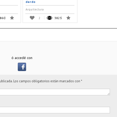
dardo
Arquitectura
860
2
3823
ó accedé con
ublicada.
Los campos obligatorios están marcados con
*