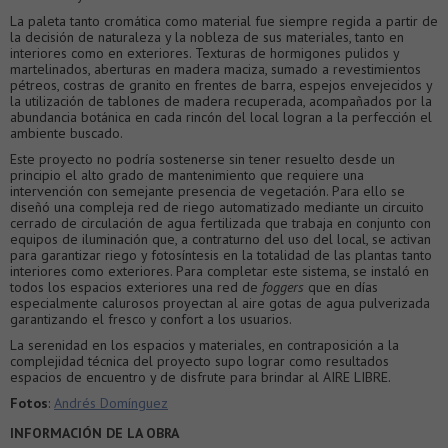
La paleta tanto cromática como material fue siempre regida a partir de
la decisión de naturaleza y la nobleza de sus materiales, tanto en
interiores como en exteriores. Texturas de hormigones pulidos y
martelinados, aberturas en madera maciza, sumado a revestimientos
pétreos, costras de granito en frentes de barra, espejos envejecidos y
la utilización de tablones de madera recuperada, acompañados por la
abundancia botánica en cada rincón del local logran a la perfección el
ambiente buscado.
Este proyecto no podría sostenerse sin tener resuelto desde un
principio el alto grado de mantenimiento que requiere una
intervención con semejante presencia de vegetación. Para ello se
diseñó una compleja red de riego automatizado mediante un circuito
cerrado de circulación de agua fertilizada que trabaja en conjunto con
equipos de iluminación que, a contraturno del uso del local, se activan
para garantizar riego y fotosíntesis en la totalidad de las plantas tanto
interiores como exteriores. Para completar este sistema, se instaló en
todos los espacios exteriores una red de
foggers
que en días
especialmente calurosos proyectan al aire gotas de agua pulverizada
garantizando el fresco y confort a los usuarios.
La serenidad en los espacios y materiales, en contraposición a la
complejidad técnica del proyecto supo lograr como resultados
espacios de encuentro y de disfrute para brindar al AIRE LIBRE.
Fotos
:
Andrés Domínguez
INFORMACIÓN DE LA OBRA