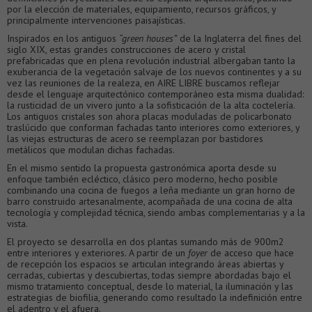
por la elección de materiales, equipamiento, recursos gráficos, y
principalmente intervenciones paisajísticas.
Inspirados en los antiguos
“green houses”
de la Inglaterra del fines del
siglo XIX, estas grandes construcciones de acero y cristal
prefabricadas que en plena revolución industrial albergaban tanto la
exuberancia de la vegetación salvaje de los nuevos continentes y a su
vez las reuniones de la realeza, en AIRE LIBRE buscamos reflejar
desde el lenguaje arquitectónico contemporáneo esta misma dualidad:
la rusticidad de un vivero junto a la sofisticación de la alta coctelería.
Los antiguos cristales son ahora placas moduladas de policarbonato
traslúcido que conforman fachadas tanto interiores como exteriores, y
las viejas estructuras de acero se reemplazan por bastidores
metálicos que modulan dichas fachadas.
En el mismo sentido la propuesta gastronómica aporta desde su
enfoque también ecléctico, clásico pero moderno, hecho posible
combinando una cocina de fuegos a leña mediante un gran horno de
barro construido artesanalmente, acompañada de una cocina de alta
tecnología y complejidad técnica, siendo ambas complementarias y a la
vista.
El proyecto se desarrolla en dos plantas sumando más de 900m2
entre interiores y exteriores. A partir de un
foyer
de acceso que hace
de recepción los espacios se articulan integrando áreas abiertas y
cerradas, cubiertas y descubiertas, todas siempre abordadas bajo el
mismo tratamiento conceptual, desde lo material, la iluminación y las
estrategias de biofilia, generando como resultado la indefinición entre
el adentro y el afuera.