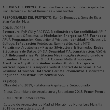
AUTORES DEL PROYECTO:
estudio Herreros y Bermúdez Arquitectos.
Juan Herreros – Daniel Bermúdez – Jens Richter
RESPONSABLES DEL PROYECTO:
Ramón Bermúdez, Gonzalo Rivas,
Stan Van der Maas
CONSULTORES:
Estructura:
PyP, CNI y BAC ECG.
Bioclimática y Sostenibilida
d: ARUP
y Arquitectura&Bioclimática.
Modelación Energética:
SES.
Fachadas
:
ARUP.
Programación
: Conventional Wisdom.
Identidad
: N. Chaves y J.
Gallego.
Señalización
: Fotoletras.
Iluminación:
ALS y MTS.
Paisajismo:
Arquitectura y Paisaje.
Silvicultura:
E. Bermúdez.
Redes
Eléctricas y de Datos
: SM&A.
Seguridad Y Automatización:
AGR &
CIA.
Hidrosanitarias, Ventilación Mecánica, Aire Acondicionado e
Incendios:
Álvaro Tapias & CIA.
Cocinas
: Motta & Rodríguez.
Acústica:
ADT y Akustics.
Audiovisuales
: Akustics.
Transporte
Vertical:
Ingeniería Transporte Vertical.
Control de Accesos:
TESA.
Residuos:
M. Wiesner.
Dotación:
J. Arrieta.
Pavimentos:
Dsconcretos.
Seguridad Industrial:
Sisteindustrial SAS
PREMIOS:
-Obra del año 2019, Plataforma Arquitectura. Seleccionado
-Bienal Colombiana de Arquitectura y Urbanismo 2018. Primer Premio
-FIABCI 2018. Primer Premio
-Colegio de Arquitectos de Madrid. Mención de Honor Luis Mansilla
2018 de arquitectura global