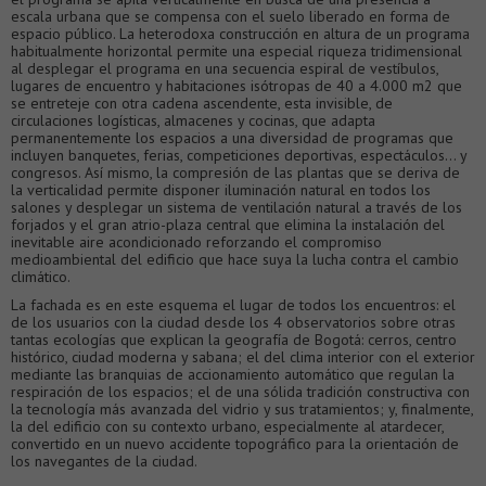
escala urbana que se compensa con el suelo liberado en forma de
espacio público. La heterodoxa construcción en altura de un programa
habitualmente horizontal permite una especial riqueza tridimensional
al desplegar el programa en una secuencia espiral de vestíbulos,
lugares de encuentro y habitaciones isótropas de 40 a 4.000 m2 que
se entreteje con otra cadena ascendente, esta invisible, de
circulaciones logísticas, almacenes y cocinas, que adapta
permanentemente los espacios a una diversidad de programas que
incluyen banquetes, ferias, competiciones deportivas, espectáculos… y
congresos. Así mismo, la compresión de las plantas que se deriva de
la verticalidad permite disponer iluminación natural en todos los
salones y desplegar un sistema de ventilación natural a través de los
forjados y el gran atrio-plaza central que elimina la instalación del
inevitable aire acondicionado reforzando el compromiso
medioambiental del edificio que hace suya la lucha contra el cambio
climático.
La fachada es en este esquema el lugar de todos los encuentros: el
de los usuarios con la ciudad desde los 4 observatorios sobre otras
tantas ecologías que explican la geografía de Bogotá: cerros, centro
histórico, ciudad moderna y sabana; el del clima interior con el exterior
mediante las branquias de accionamiento automático que regulan la
respiración de los espacios; el de una sólida tradición constructiva con
la tecnología más avanzada del vidrio y sus tratamientos; y, finalmente,
la del edificio con su contexto urbano, especialmente al atardecer,
convertido en un nuevo accidente topográfico para la orientación de
los navegantes de la ciudad.