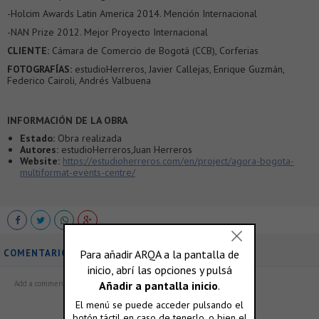
-Holcim Awards Latin America 2014. Mención Internacional
-NAN Prize 2012. Mejor Proyecto Internacional
CLIENTE:
Cámara de Comercio de Bogotá (CCB), Corferias
FOTOGRAFÍAS:
estudioHerreros, Javier Callejas, Enrique Guzmán,
Federico Cairoli, Andrés Valbuena
INFORMACIÓN DE LA OBRA
Estado:
Obra realizada
Autores:
estudioHerreros,Juan Herreros
Website:
https://estudioherreros.com/en/project/agora-bogota-
multiformat-events-centre/
COMENTARIOS
ó accedé con