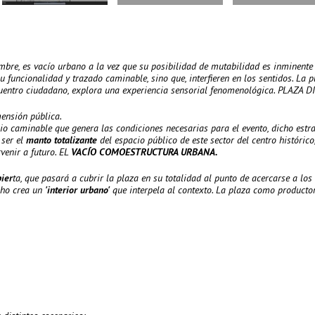
bre, es vacío urbano a la vez que su posibilidad de mutabilidad es inminente 
funcionalidad y trazado caminable, sino que, interfieren en los sentidos. La p
cuentro ciudadano, explora una experiencia sensorial fenomenológica. PLAZA 
ensión pública.
io caminable que genera las condiciones necesarias para el evento, dicho estr
 ser el
manto totalizante
del espacio público de este sector del centro histórico
venir a futuro. EL
VACÍO COMOESTRUCTURA URBANA.
ier
ta, que pasará a cubrir la plaza en su totalidad al punto de acercarse a los
echo crea un
'interior urbano'
que interpela al contexto. La plaza como producto