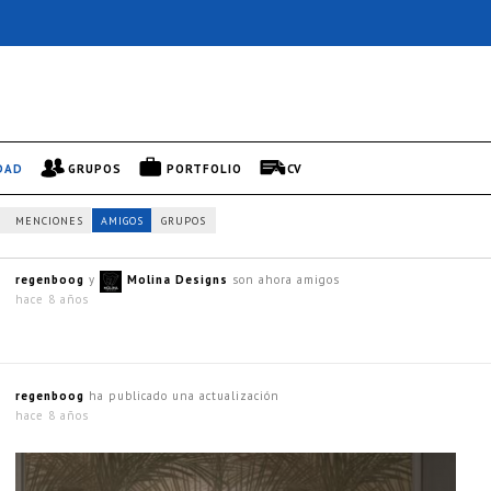
DAD
GRUPOS
PORTFOLIO
CV
MENCIONES
AMIGOS
GRUPOS
regenboog
y
Molina Designs
son ahora amigos
hace 8 años
regenboog
ha publicado una actualización
hace 8 años