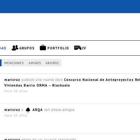
DAD
GRUPOS
PORTFOLIO
CV
MENCIONES
AMIGOS
GRUPOS
maricruz
publicó una nueva obra
Concurso Nacional de Anteproyectos Rel
Viviendas Barrio ORMA – Riachuelo
hace 10 años
maricruz
y
ARQA
son ahora amigos
hace 10 años
maricruz
ahora es un usuario registrado