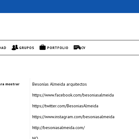
DAD
GRUPOS
PORTFOLIO
CV
Besonías Almeida arquitectos
ra mostrar
https://www.facebook.com/besoniasalmeida
https://twitter.com/BesoniasAlmeida
https://www.instagram.com/besoniasalmeida
http://besoniasalmeida.com/
NO