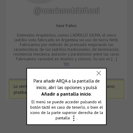
@marianobibiloni
hace 9 años
Estimados Arquitectos, somos LADRILLO SILMA, el unico
ladrillo vista fabricado en Argentina sin uso de tierra fértil.
Fabricamos por método de prensado mejorando las
características de los ladrillos tradicionales, de terminación,
resistencia mecánica, aislación y paralelismo entre las caras.
Fabricamos variedad en diseños y colores. Su uso es […]
Ver
ACTIVIDAD
PORTFOLIO
CV
Lo sentimos, no hemos encontrado actividad. Por favor,
prueba un filtro diferente.