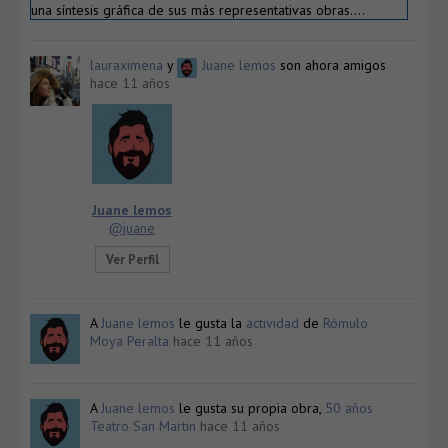
una síntesis gráfica de sus más representativas obras….
lauraximena
y
Juane lemos
son ahora amigos
hace 11 años
Juane lemos
@juane
Ver Perfil
A
Juane lemos
le gusta la
actividad
de
Rómulo
Moya Peralta
hace 11 años
A
Juane lemos
le gusta su propia obra,
50 años
Teatro San Martin
hace 11 años