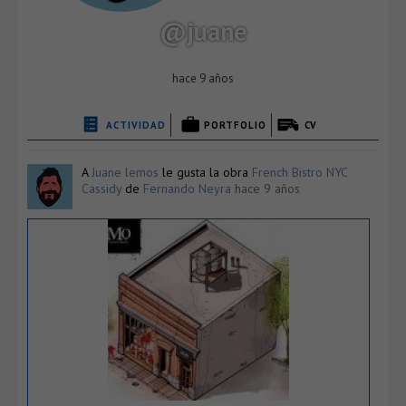
@juane
hace 9 años
ACTIVIDAD
PORTFOLIO
CV
A
Juane lemos
le gusta la obra
French Bistro NYC
Cassidy
de
Fernando Neyra
hace 9 años