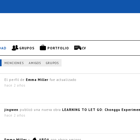
DAD
GRUPOS
PORTFOLIO
CV
MENCIONES
AMIGOS
GRUPOS
El perfil de
Emma Miller
fue actualizado
hace 2 años
jingwen
publicó una nueva obra
LEARNING TO LET GO: Chonggu Experimen
hace 2 años
Emma Miller
y
ARQA
son ahora amigos