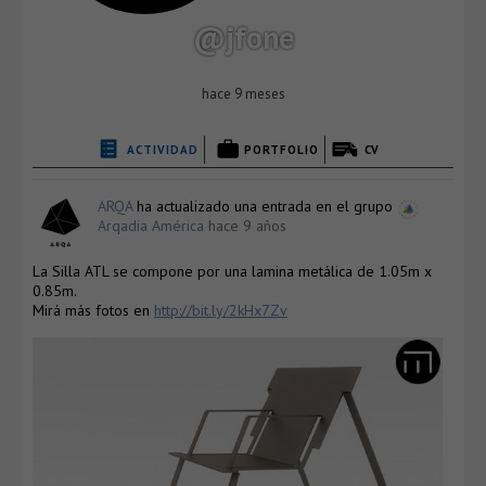
@jfone
hace 9 meses
ACTIVIDAD
PORTFOLIO
CV
ARQA
ha actualizado una entrada en el grupo
Arqadia América
hace 9 años
La Silla ATL se compone por una lamina metálica de 1.05m x
0.85m.
Mirá más fotos en
http://bit.ly/2kHx7Zv