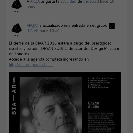
A
ARQA
le gusta la
actividad
de
trideo3d
hace 10
años
ARQA
ha actualizado una entrada en el grupo
BIA-AR
hace 10 años
El cierre de la BIAAR 2016 estará a cargo del prestigioso
escritor y curador DEYAN SUDJIC, director del Design Museum
de Londres.
Accedé a la agenda completa ingresando en
http://bit.ly/agenda-biaar