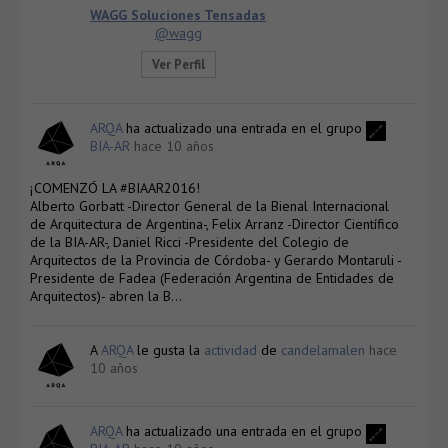
WAGG Soluciones Tensadas
@wagg
Ver Perfil
ARQA
ha actualizado una entrada en el grupo
BIA-AR
hace 10 años
¡COMENZÓ LA #BIAAR2016!
Alberto Gorbatt -Director General de la Bienal Internacional
de Arquitectura de Argentina-, Felix Arranz -Director Científico
de la BIA-AR-, Daniel Ricci -Presidente del Colegio de
Arquitectos de la Provincia de Córdoba- y Gerardo Montaruli -
Presidente de Fadea (Federación Argentina de Entidades de
Arquitectos)- abren la B…
A
ARQA
le gusta la
actividad
de
candelamalen
hace
10 años
ARQA
ha actualizado una entrada en el grupo