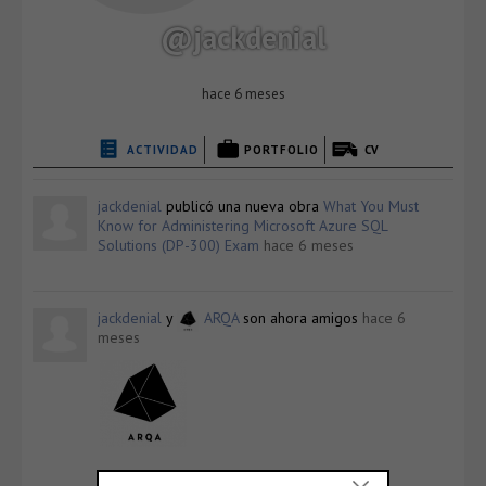
@jackdenial
hace 6 meses
ACTIVIDAD
PORTFOLIO
CV
jackdenial
publicó una nueva obra
What You Must
Know for Administering Microsoft Azure SQL
Solutions (DP-300) Exam
hace 6 meses
jackdenial
y
ARQA
son ahora amigos
hace 6
meses
ARQA