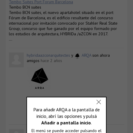
Tembo Suites Port Forum Barcelona
Tembo BCN suites
Tembo BCN suites, el nuevo apartahotel situado en el port
Fórum de Barcelona, es el edificio resultante del concurso
internacional por invitación convocado por Stahler Real State
Group, concurso que fue ganado por el equipo formado por
los estudios de arquitectura, HYBRIDa /aZCON en 2017.
…
hybridaazconarquitectes
y
ARQA
son ahora
amigos
hace 2 años
ARQA
@arqa
Ver Perfil
hybridaazconarquitectes
ahora es un usuario