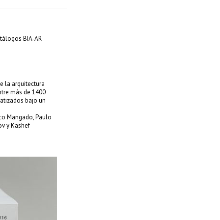
atálogos BIA-AR
e la arquitectura
ntre más de 1400
matizados bajo un
isco Mangado, Paulo
ov y Kashef