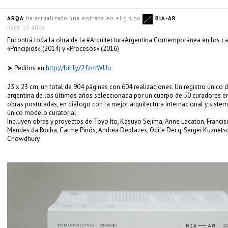
ARQA
ha actualizado una entrada en el grupo
BIA-AR
hace 10 años
Encontrá toda la obra de la #ArquitecturaArgentina Contemporánea en los c
«Principios» (2014) y «Procesos» (2016)
http://bit.ly/2fzmWUu
➤ Pedilos en
23 x 23 cm, un total de 904 páginas con 604 realizaciones. Un registro único d
argentina de los últimos años seleccionada por un cuerpo de 50 curadores e
obras postuladas, en diálogo con la mejor arquitectura internacional y siste
único modelo curatorial.
Incluyen obras y proyectos de Toyo Ito, Kasuyo Sejima, Anne Lacaton, Franc
Mendes da Rocha, Carme Pinós, Andrea Deplazes, Odile Decq, Sergei Kuznets
Chowdhury.