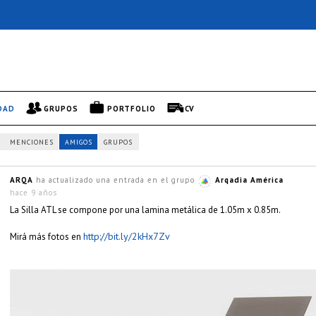
DAD
GRUPOS
PORTFOLIO
CV
MENCIONES
AMIGOS
GRUPOS
ARQA
ha actualizado una entrada en el grupo
Arqadia América
hace 9 años
La Silla ATL se compone por una lamina metálica de 1.05m x 0.85m.
http://bit.ly/2kHx7Zv
Mirá más fotos en