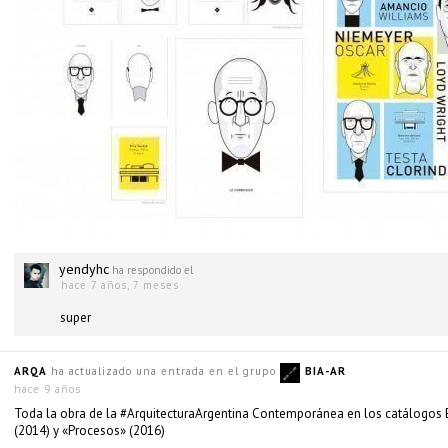
yendyhc
ha respondido el
hace 7 años, 7 meses
super
ARQA
ha actualizado una entrada en el grupo
BIA-AR
hace 9 años
Toda la obra de la #ArquitecturaArgentina Contemporánea en los catálogos B
(2014) y «Procesos» (2016)