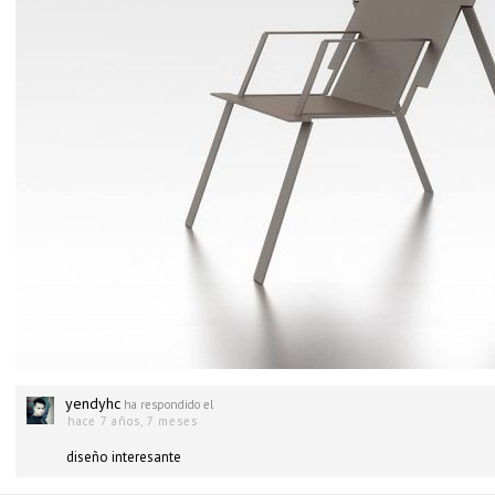
yendyhc
ha respondido el
hace 7 años, 7 meses
diseño interesante