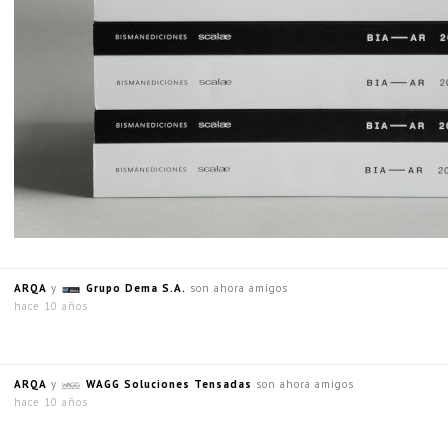
ARQA
y
Grupo Dema S.A.
son ahora amigos
hace 10 años
ARQA
y
WAGG Soluciones Tensadas
son ahora amigos
hace 10 años