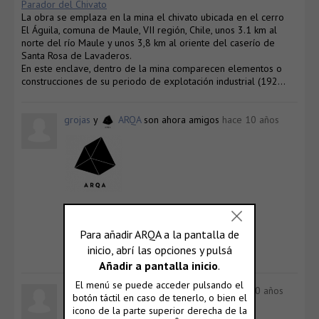
Parador del Chivato
La obra se emplaza en la mina el chivato ubicada en el cerro
El Águila, comuna de Maule, VII región, Chile, unos 3.1 km al
norte del río Maule y unos 3,8 km al oriente del caserío de
Santa Rosa de Lavaderos.
En este enclave, dentro de la mina comparecen elementos o
construcciones de su periodo de explotación industrial (192…
grojas
y
ARQA
son ahora amigos
hace 10 años
ARQA
@arqa
Ver Perfil
grojas
ahora es un usuario registrado
hace 10 años