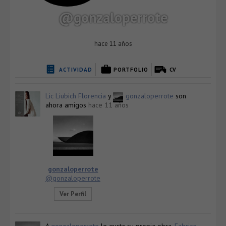
@gonzaloperrote
hace 11 años
ACTIVIDAD
PORTFOLIO
CV
Lic Liubich Florencia
y
gonzaloperrote
son
ahora amigos
hace 11 años
gonzaloperrote
@gonzaloperrote
Ver Perfil
A
gonzaloperrote
le gusta su propia obra,
Fabrica