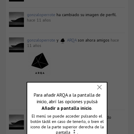
gonzaloperrote
ha cambiado su imagen de perfil.
hace 11 años
gonzaloperrote
y
ARQA
son ahora amigos
hace
11 años
ARQA
@arqa
Ver Perfil
gonzaloperrote
ahora es un usuario registrado
hace 11 años