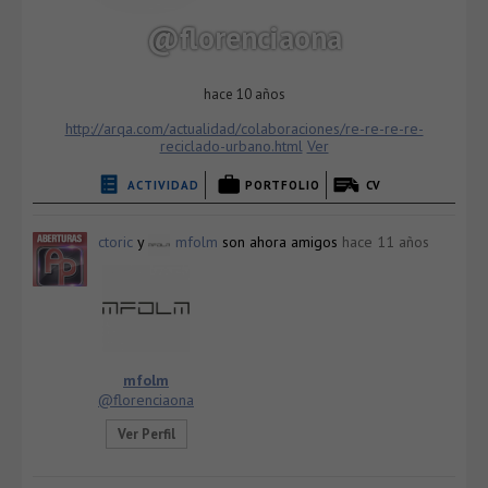
@florenciaona
hace 10 años
http://arqa.com/actualidad/colaboraciones/re-re-re-re-
reciclado-urbano.html
Ver
ACTIVIDAD
PORTFOLIO
CV
ctoric
y
mfolm
son ahora amigos
hace 11 años
mfolm
@florenciaona
Ver Perfil