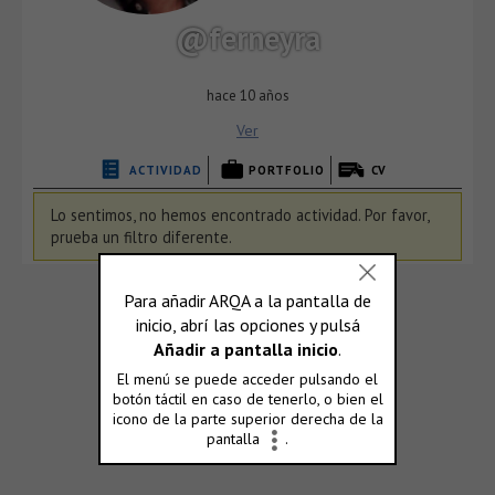
@ferneyra
hace 10 años
Ver
ACTIVIDAD
PORTFOLIO
CV
Lo sentimos, no hemos encontrado actividad. Por favor,
prueba un filtro diferente.