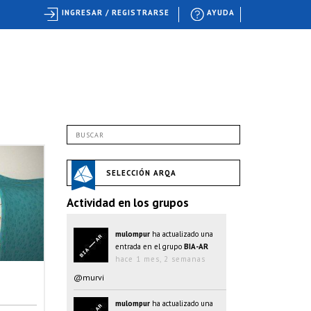
INGRESAR / REGISTRARSE
AYUDA
SELECCIÓN ARQA
Actividad en los grupos
mulompur
ha actualizado una
entrada en el grupo
BIA-AR
hace 1 mes, 2 semanas
@murvi
mulompur
ha actualizado una
entrada en el grupo
BIA-AR
hace 1 mes, 2 semanas