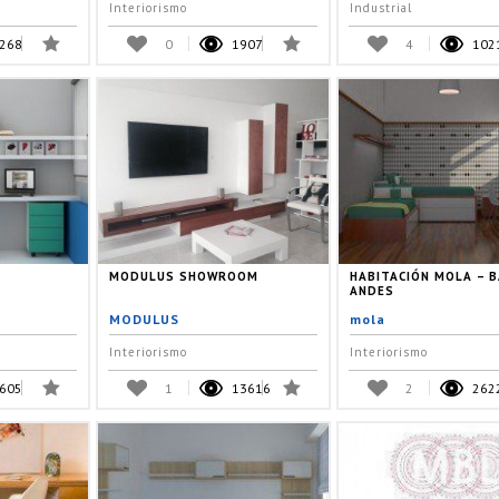
Interiorismo
Industrial
268
0
1907
4
102
MODULUS SHOWROOM
HABITACIÓN MOLA – B
ANDES
MODULUS
mola
Interiorismo
Interiorismo
605
1
13616
2
262