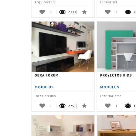
Arquitectura
Industrial
2
2372
2
2
OBRA FORUM
PROYECTOS KIDS
MODULUS
MODULUS
Interiorismo
Interiorismo
1
2798
1
1