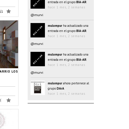
@murvi
11
mulompur
ha actualizado una
entrada en el grupo
BIA-AR
hace 1 mes, 2 semanas
@murvi
mulompur
ha actualizado una
entrada en el grupo
BIA-AR
hace 1 mes, 2 semanas
@murvi
ARRIO LOS
mulompur
ahora pertenece al
grupo
DArA
hace 1 mes, 2 semanas
mulompur
ha actualizado una
2
entrada en el grupo
BIA-AR
hace 1 mes, 2 semanas
@@oJAYk
mulompur
ha actualizado una